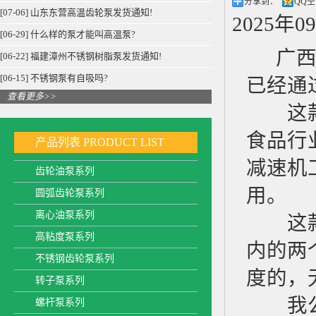
分享到：
QQ
[07-06] 山东东营高温齿轮泵发货通知!
2025年0
[06-29] 什么样的泵才能叫高温泵?
广西的
[06-22] 福建漳州不锈钢树脂泵发货通知!
[06-15] 不锈钢泵有自吸吗?
已经通
查看更多>>
这款
食品行
产品列表
PRODUCT LIST
减速机
齿轮油泵系列
用。
圆弧齿轮泵系列
离心油泵系列
这款泵
高粘度泵系列
内的两
不锈钢齿轮泵系列
度的，
转子泵系列
我公司
螺杆泵系列