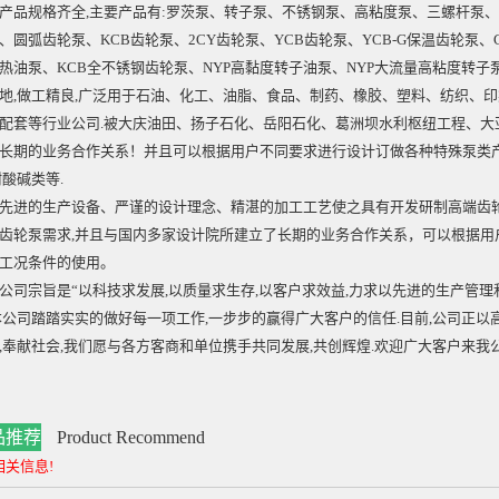
品规格齐全,主要产品有:
罗茨泵
、转子泵、
不锈钢泵
、
高粘度泵
、三螺杆泵、
、圆弧齿轮泵、
KCB齿轮泵
、2CY齿轮泵、YCB齿轮泵、YCB-G保温齿轮泵、
热油泵、KCB全不锈钢齿轮泵、NYP高黏度转子油泵、NYP大流量高粘度转子
地,做工精良,广泛用于石油、化工、油脂、食品、制药、橡胶、塑料、纺织、
配套等行业公司.被大庆油田、扬子石化、岳阳石化、葛洲坝水利枢纽工程、大
长期的业务合作关系！并且可以根据用户不同要求进行设计订做各种特殊泵类产
耐酸碱类等.
的生产设备、严谨的设计理念、精湛的加工工艺使之具有开发研制高端齿轮
齿轮泵需求,并且与国内多家设计院所建立了长期的业务合作关系，可以根据
工况条件的使用。
宗旨是“以科技求发展,以质量求生存,以客户求效益,力求以先进的生产管理
本公司踏踏实实的做好每一项工作,一步步的赢得广大客户的信任.目前,公司正以
,奉献社会,我们愿与各方客商和单位携手共同发展,共创辉煌.欢迎广大客户来
品推荐
Product Recommend
相关信息!