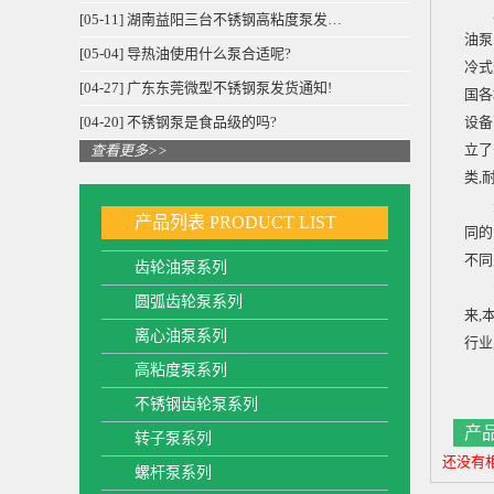
产
[05-11] 湖南益阳三台不锈钢高粘度泵发…
油泵
[05-04] 导热油使用什么泵合适呢?
冷式
[04-27] 广东东莞微型不锈钢泵发货通知!
国各
[04-20] 不锈钢泵是食品级的吗?
设备
立了
查看更多>>
类,
先进
产品列表
PRODUCT LIST
同的
不同
齿轮油泵系列
公司
圆弧齿轮泵系列
来,
离心油泵系列
行业
高粘度泵系列
不锈钢齿轮泵系列
产
转子泵系列
还没有
螺杆泵系列