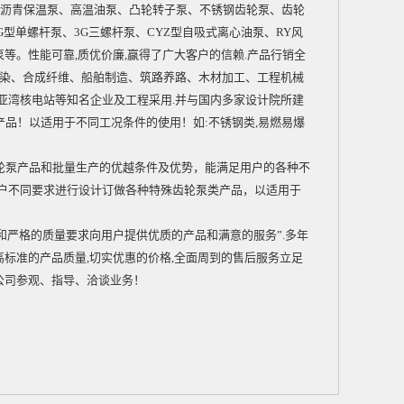
沥青保温泵、高温油泵、凸轮转子泵、不锈钢齿轮泵、齿轮
G型单螺杆泵
、
3G三螺杆泵
、CYZ型自吸式离心油泵、RY风
泵等。性能可靠,质优价廉,赢得了广大客户的信赖.产品行销全
印染、合成纤维、船舶制造、筑路养路、木材加工、工程机械
亚湾核电站等知名企业及工程采用.并与国内多家设计院所建
品！以适用于不同工况条件的使用！如:不锈钢类,易燃易爆
泵产品和批量生产的优越条件及优势，能满足用户的各种不
用户不同要求进行设计订做各种特殊齿轮泵类产品，以适用于
和严格的质量要求向用户提供优质的产品和满意的服务”.多年
高标准的产品质量,切实优惠的价格,全面周到的售后服务立足
我公司参观、指导、洽谈业务！