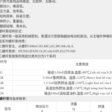
质为直线连续输送、无搅拌、无脉动。
动小，噪音低。
力高、效率高。
构简单、拆装方便。
积小，重量轻。
损轻微，寿命长。
杆泵结构形式：
螺杆泵一般采用
机械密封
。泵通过爪型联轴器由电动机驱动。从主轴外伸端
系列螺杆泵材质：
泵主、从螺杆16MnCrS5,40Cr,45,38CrMoALA
泵体：HT200,QT450-10,ZCuSn10Pl,ZG270-500
螺杆泵按泵的用途分类共分为5个系列
列代号
主要用途
3G
输送3-20oE润滑油,温度≤80℃,Lub oil visc3-2
GR
3-50oE重质燃油，温度≤120℃,Heavy feul lil visc
GR
1.2-5oE轻质燃油,温度≤120℃,Light feul oil visc1
GW
高温加热燃油,温度≤150℃,High temp feul heated
GN
输送100oE高粘度油料,温度≤80℃,High visc oil 1
螺杆泵
性能参数表：
流量
排出压力
转速
型号
Q
P
n