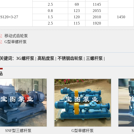
2.5
69
1145
0.8
123
2055
S120×3-27
1.5
120
2010
1450
2.5
115
1920
篇：
移动式齿轮泵
篇：
G型单螺杆泵
关键词：
3G螺杆泵
|
高粘度泵
|
不锈钢齿轮泵
|
三螺杆泵
|
品
SNF型三螺杆泵
G型单螺杆泵