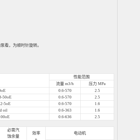
向泵看，为顺时针旋转。
性能范围
流量 m3/h
压力 MPa
0oE
0.6-570
2.5
3-50oE
0.6-570
2.5
.2-5oE
0.6-570
1.6
 oil
0.6-363
1.6
00oE
0.6-636
2.5
必需汽
效率
电动机
蚀余量
η