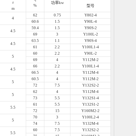
r
功率kw
%
型号
m
62
0.75
Y802-4
4
60.6
1.5
Y90L-4
59.4
1.5
Y90S-2
4.5
69
3
Y100L-2
63.5
1.1
Y90S-4
4.5
61
2.2
Y100L1-4
60
2.2
Y90L-2
5
69
4
Y112M-2
66
2.2
Y100L1-4
4.5
66.5
4
Y112M-4
60.5
4
Y112M-2
5
72
7.5
Y132S2-2
62
4
Y112M-4
5
73
5.5
Y132S1-4
61
5.5
Y132S1-2
5.5
72
15
Y160M2-2
70
3
Y100L2-4
5
74
7.5
Y132M-4
60
7.5
Y132S2-2
5.5