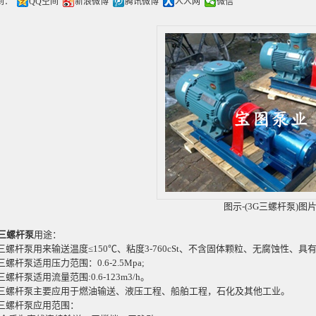
到：
QQ空间
新浪微博
腾讯微博
人人网
微信
图示-(3G三螺杆泵)图
G三螺杆泵
用途：
G三螺杆泵
用来输送温度≤150℃、粘度3-760cSt、不含固体颗粒、无腐蚀性、
杆泵适用压力范围：0.6-2.5Mpa;
杆泵适用流量范围:0.6-123m3/h。
螺杆泵主要应用于燃油输送、液压工程、船舶工程，石化及其他工业。
螺杆泵应用范围：