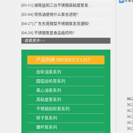
分享
[05-11] 湖南益阳三台不锈钢高粘度泵发…
[05-04] 导热油使用什么泵合适呢?
[04-27] 广东东莞微型不锈钢泵发货通知!
[04-20] 不锈钢泵是食品级的吗?
查看更多>>
产品列表
PRODUCT LIST
齿轮油泵系列
圆弧齿轮泵系列
离心油泵系列
3
高粘度泵系列
3
不锈钢齿轮泵系列
3G三螺
3G三螺
转子泵系列
3G三
螺杆泵系列
3G三