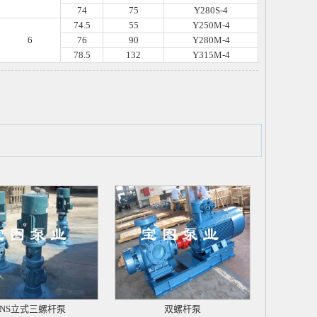
74
75
Y280S-4
74.5
55
Y250M-4
6
76
90
Y280M-4
78.5
132
Y315M-4
SNS立式三螺杆泵
双螺杆泵