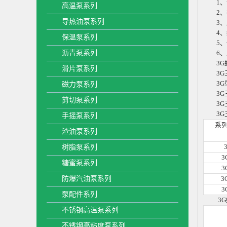
1、介
高温泵系列
2、振
导热油泵系列
3、压
4、结
保温泵系列
5、体
沥青泵系列
6、磨
3G螺
滑片泵系列
3G三
3G型
磁力泵系列
3G三螺杆
剪切泵系列
3G三螺杆
3G三
手摇泵系列
系
渣油泵系列
树脂泵系列
3
糖蜜泵系列
3
防爆汽油泵系列
3
3
泵配件系列
3G
不锈钢高温泵系列
不锈钢高粘度泵系列