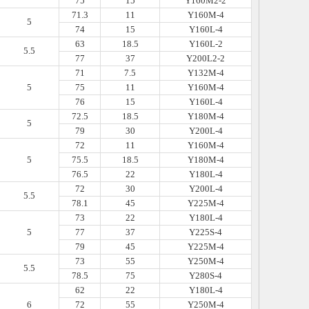
75
15
Y160M2-2
71.3
11
Y160M-4
5
74
15
Y160L-4
63
18.5
Y160L-2
5.5
77
37
Y200L2-2
71
7.5
Y132M-4
5
75
11
Y160M-4
76
15
Y160L-4
72.5
18.5
Y180M-4
5
79
30
Y200L-4
72
11
Y160M-4
5
75.5
18.5
Y180M-4
76.5
22
Y180L-4
72
30
Y200L-4
5.5
78.1
45
Y225M-4
73
22
Y180L-4
5
77
37
Y225S-4
79
45
Y225M-4
73
55
Y250M-4
5.5
78.5
75
Y280S-4
62
22
Y180L-4
6
72
55
Y250M-4