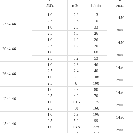
MPa
r/min
m3/h
L/min
1.0
0.8
13
1450
2.5
0.6
10
25×4-46
1.0
2.0
33
2900
2.5
1.6
26
1.0
1.6
26
1450
2.5
1.2
20
30×4-46
1.0
3.6
60
2900
2.5
3.2
53
1.0
2.8
46
1450
2.5
2.4
40
36×4-46
1.0
6.5
108
2900
2.5
6
100
1.0
4.8
80
1450
2.5
4.2
70
42×4-46
1.0
10.5
175
2900
2.5
10
166
1.0
6.3
106
1450
2.5
5.9
99
45×4-46
1.0
13.5
225
2900