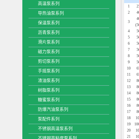
高温泵系列
1
2
2
4
导热油泵系列
4
3
保温泵系列
(
4
5
沥青泵系列
5
5
滑片泵系列
6
5
7
5
磁力泵系列
8
5
剪切泵系列
9
5
10
6
手摇泵系列
11
6
渣油泵系列
12
8
13
8
树脂泵系列
14
8
15
8
糖蜜泵系列
16
8
防爆汽油泵系列
17
8
18
1
泵配件系列
19
10
不锈钢高温泵系列
20
1
21
1
不锈钢高粘度泵系列