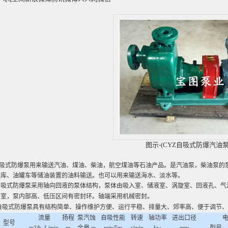
图示-(CYZ自吸式防爆汽油泵
自吸式防爆泵用来输送汽油、煤油、柴油，航空煤油等石油产品。是汽油泵，柴油泵的泵
油库、油罐车等储油装置的油料输送。也可以用来输送海水、淡水等。
自吸式防爆泵采用轴向回液的泵体结构，泵体由吸入室、储液室、涡旋室、回液孔、气
却室，泵内部高、低压区间有密封环。轴端采用
机械密封
。
自吸式防爆泵
具有结构简单、操作维护方便、运行平稳、排量大、郊率高、便于调节、
流量
扬程
泵汽蚀
自吸性能
转速
轴功率
进出口径
型号