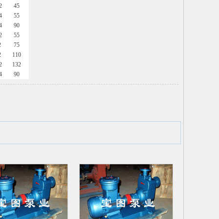
2
45
4
55
4
90
2
55
2
75
2
110
2
132
4
90