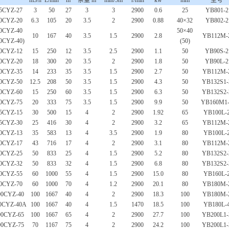
m3/h
L/min
m
余量 m
min/5m
r/min
kw
mm
型号
5CYZ-27
3
50
27
3
3
2900
0.6
25
YB801-2
0CYZ-20
6.3
105
20
3.5
2
2900
0.88
40×32
YB802-2
0CYZ-40
50×40
10
167
40
3.5
1.5
2900
2.8
YB112M-
50CYZ-40)
(50)
0CYZ-12
15
250
12
3.5
2.5
2900
1.1
50
YB90S-2
0CYZ-20
18
300
20
3.5
2
2900
1.8
50
YB90L-2
0CYZ-35
14
233
35
3.5
1.5
2900
2.7
50
YB112M-
0CYZ-50
12.5
208
50
3.5
1.5
2900
4.3
50
YB132S1-
0CYZ-60
15
250
60
3.5
1.5
2900
6.3
50
YB132S2-
0CYZ-75
20
333
75
3.5
1.5
2900
9.9
50
YB160M1
5CYZ-15
30
500
15
4
2
2900
1.92
65
YB100L-
5CYZ-30
25
416
30
4
2
2900
3.2
65
YB112M-
0CYZ-13
35
583
13
4
3.5
2900
1.9
80
YB100L-
0CYZ-17
43
716
17
4
2
2900
3.1
80
YB112M-
0CYZ-25
50
833
25
4
1.5
2900
5.2
80
YB132S2-
0CYZ-32
50
833
32
4
1.5
2900
6.8
80
YB132S2-
0CYZ-55
60
1000
55
4
1.5
2900
15.0
80
YB160L-
0CYZ-70
60
1000
70
4
1.2
2900
20.1
80
YB180M-
00CYZ-40
100
1667
40
4
2
2900
18.3
100
YB180M-
0CYZ-40A
100
1667
40
4
1.5
1470
18.5
100
YB180L-
00CYZ-65
100
1667
65
4
2
2900
27.7
100
YB200L1-
00CYZ-75
70
1167
75
4
2
2900
24.2
100
YB200L1-