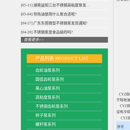
[05-11] 湖南益阳三台不锈钢高粘度泵发…
[05-04] 导热油使用什么泵合适呢?
[04-27] 广东东莞微型不锈钢泵发货通知!
[04-20] 不锈钢泵是食品级的吗?
查看更多>>
产品列表
PRODUCT LIST
齿轮油泵系列
圆弧齿轮泵系列
离心油泵系列
CYZ
高粘度泵系列
于陆地
CYZ
不锈钢齿轮泵系列
设有冷
转子泵系列
CYZ
螺杆泵系列
序号